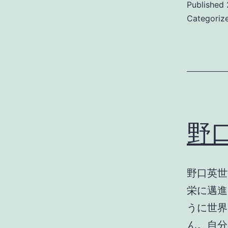
Published
Categoriz
野
野口英世
栄に邁進
うに世界
ん。自分