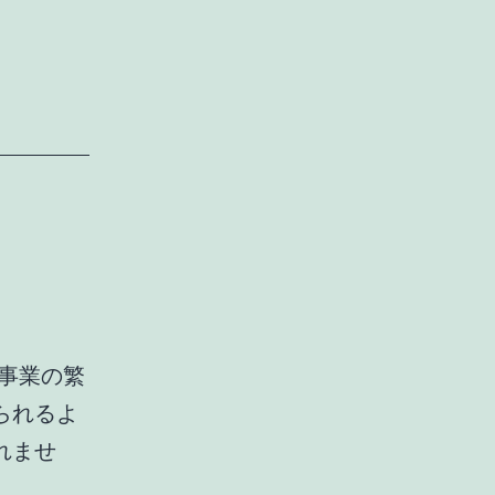
事業の繁
られるよ
れませ
。