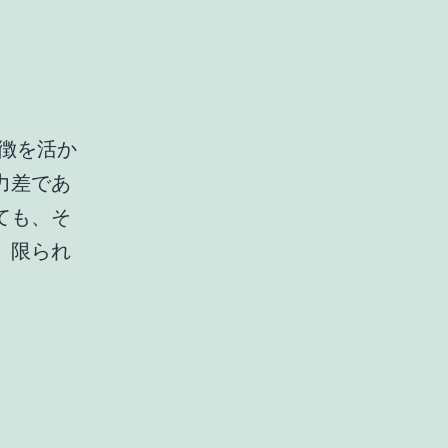
徴を活か
力差であ
ても、そ
。限られ
。