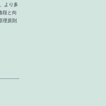
、より多
格段と向
原理原則