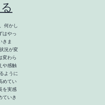
くる
、何かし
ずはやっ
いきま
状況が変
は変わら
えや感触
るように
高めてい
長を実感
めていき