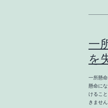
一
を
一所懸命
懸命にな
けること
きません