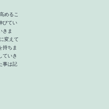
高めるこ
伸びてい
いきま
に変えて
を持ちま
していき
た事は記