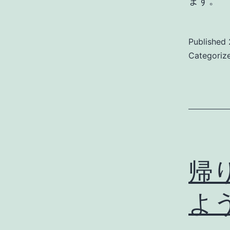
ます。
Published
Categoriz
帰
よ