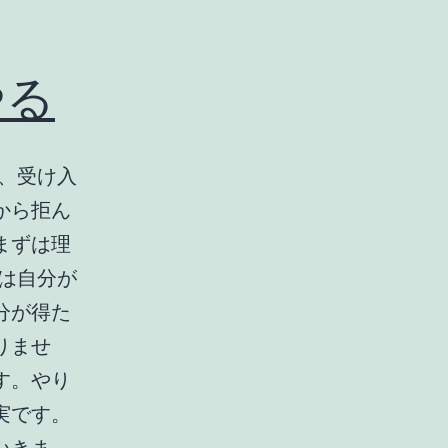
やる
、受け入
から拒ん
まずは理
は自分が
分が得た
りませ
す。やり
実です。