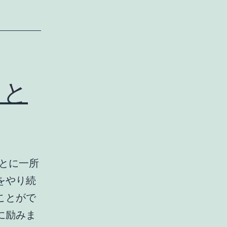
こと
とに一所
をやり続
ことがで
に励みま