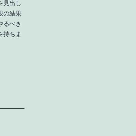
を見出し
限の結果
やるべき
を持ちま