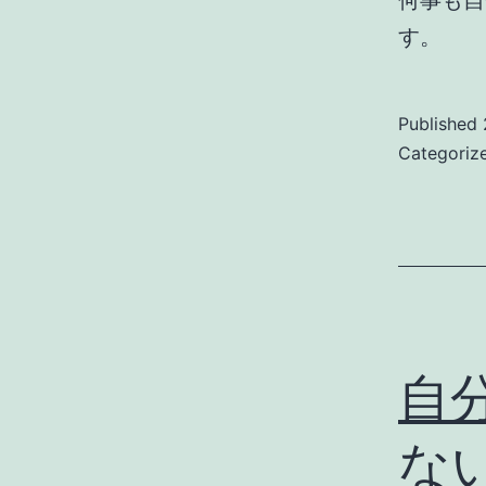
何事も自
す。
Published
Categoriz
自
な