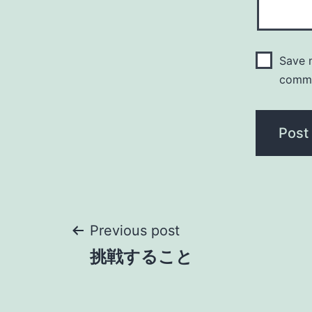
Save m
comm
Post
Previous post
挑戦すること
navigation