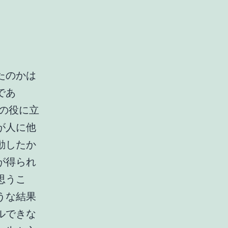
たのかは
であ
の役に立
が人に他
動したか
が得られ
思うこ
うな結果
ルできな