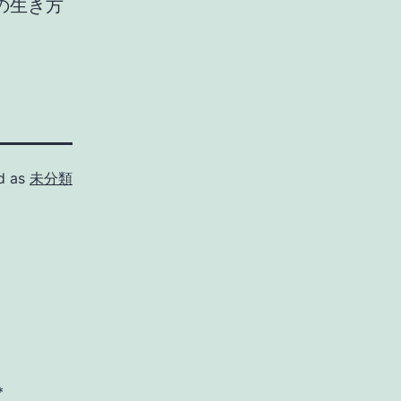
の生き方
d as
未分類
*