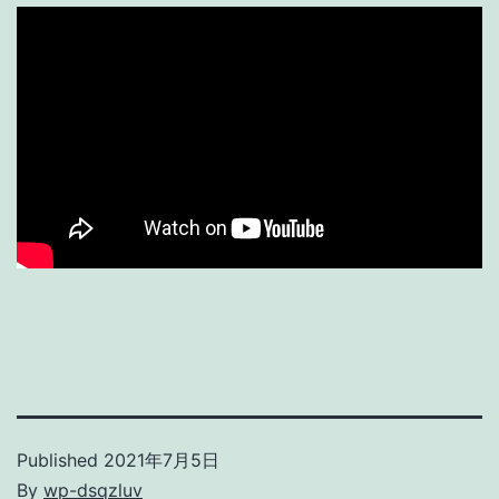
Published
2021年7月5日
By
wp-dsqzluv