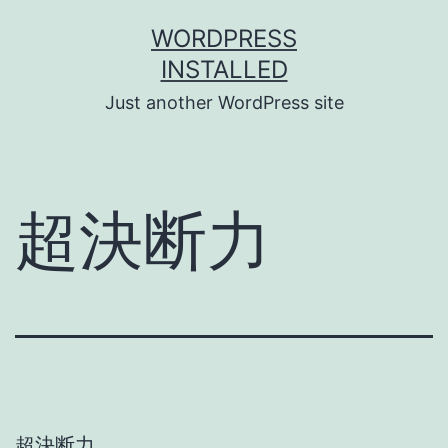
Skip
WORDPRESS
to
INSTALLED
content
Just another WordPress site
超決断力
超決断力