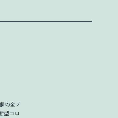
7個の金メ
新型コロ