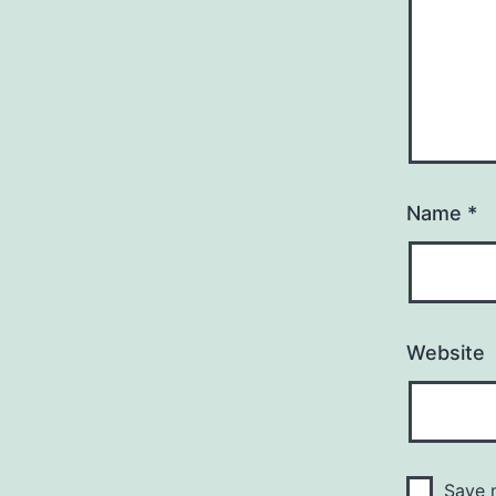
Name
*
Website
Save m