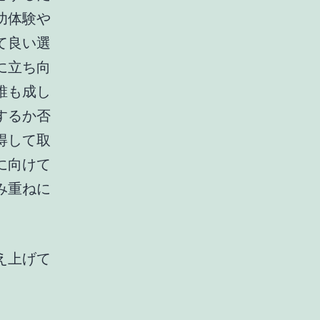
功体験や
て良い選
に立ち向
誰も成し
するか否
得して取
に向けて
み重ねに
え上げて