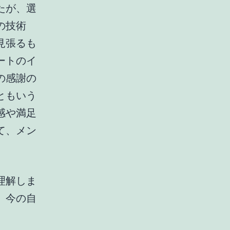
たが、選
の技術
見張るも
ートのイ
の感謝の
ともいう
感や満足
て、メン
理解しま
。今の自