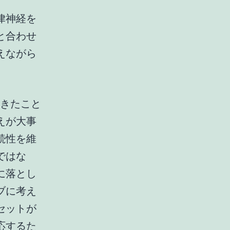
律神経を
と合わせ
えながら
てきたこと
えが大事
続性を維
ではな
に落とし
ブに考え
セットが
応するた