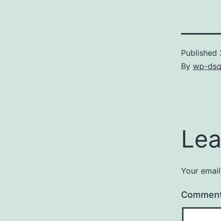
Published
By
wp-dsq
Lea
Your email
Commen