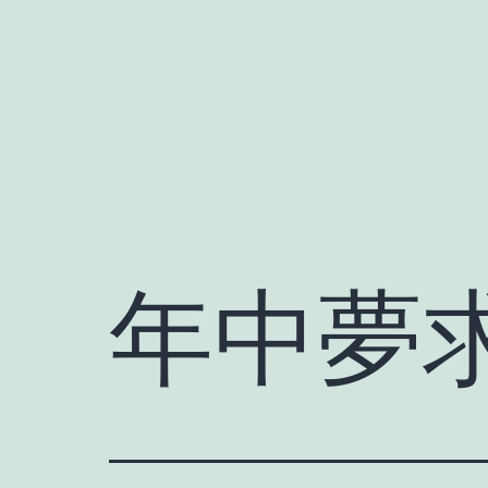
Skip
to
content
年中夢