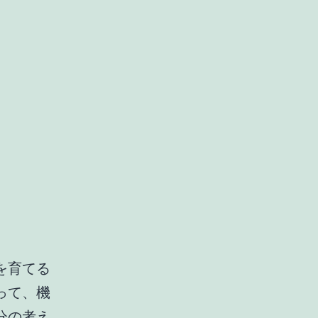
を育てる
って、機
分の考え