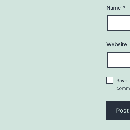
Name
*
Website
Save m
comm