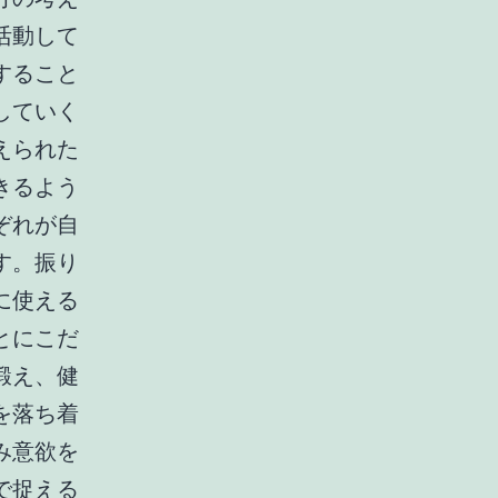
活動して
すること
していく
えられた
きるよう
ぞれが自
す。振り
に使える
とにこだ
鍛え、健
を落ち着
み意欲を
で捉える