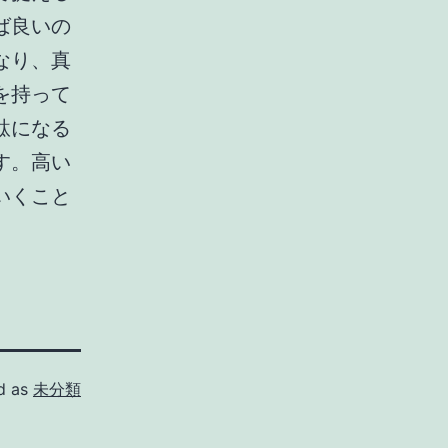
ば良いの
なり、真
を持って
駄になる
す。高い
いくこと
d as
未分類