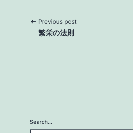
Post
Previous post
繁栄の法則
navigation
Search…