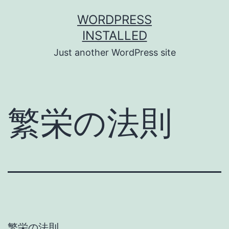
Skip
WORDPRESS
to
INSTALLED
content
Just another WordPress site
繁栄の法則
繁栄の法則