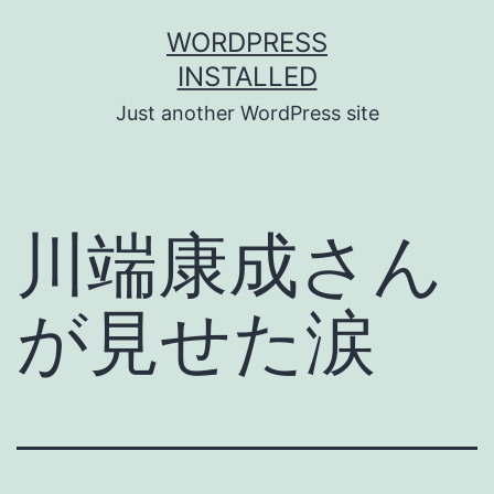
Skip
WORDPRESS
to
INSTALLED
content
Just another WordPress site
川端康成さん
が見せた涙