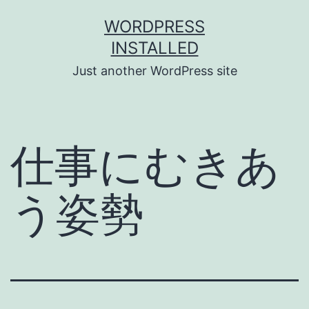
Skip
WORDPRESS
to
INSTALLED
content
Just another WordPress site
仕事にむきあ
う姿勢