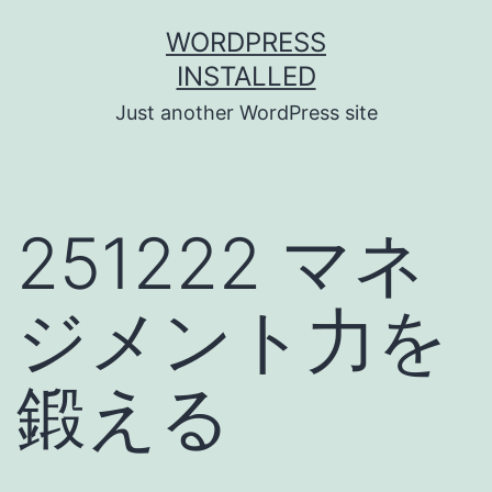
Skip
WORDPRESS
to
INSTALLED
content
Just another WordPress site
251222 マネ
ジメント力を
鍛える