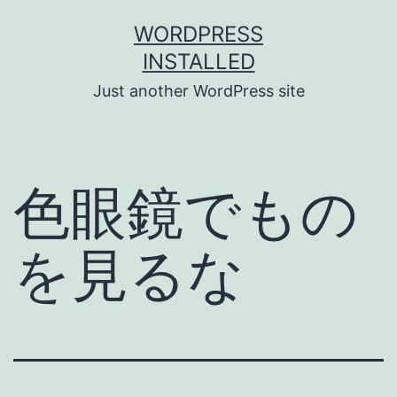
Skip
WORDPRESS
to
INSTALLED
content
Just another WordPress site
色眼鏡でもの
を見るな