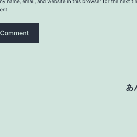
y name, email, and website in this browser for the next ti
ent.
あ