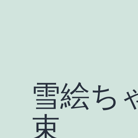
Skip
to
content
雪絵ち
束