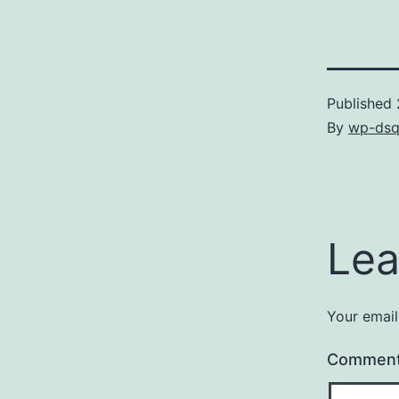
Published
By
wp-dsq
Lea
Your email
Commen