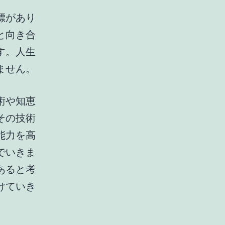
標があり
と向き合
す。人生
ません。
術や知恵
その技術
能力を高
でいきま
あると考
けていき