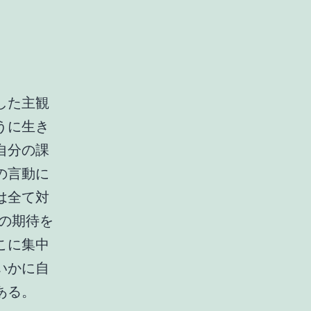
した主観
うに生き
自分の課
の言動に
は全て対
の期待を
こに集中
いかに自
ある。