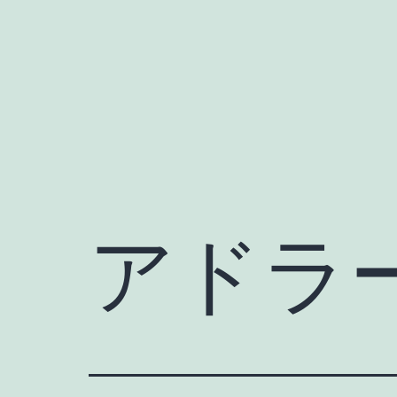
Skip
to
content
アドラ