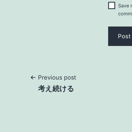
Save m
comm
Post
Previous post
考え続ける
navigation