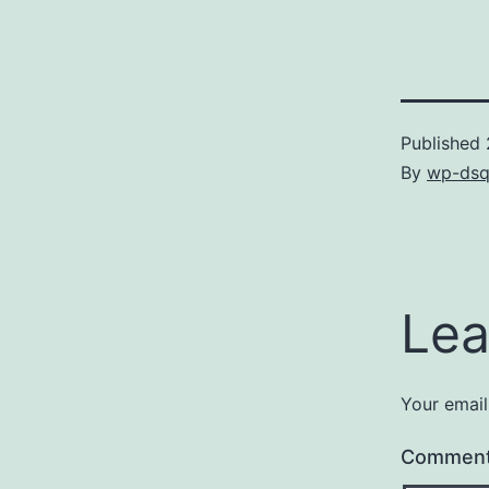
Published
By
wp-dsq
Lea
Your email
Commen