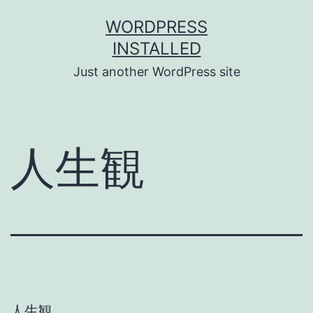
Skip
WORDPRESS
to
INSTALLED
content
Just another WordPress site
人生観
人生観