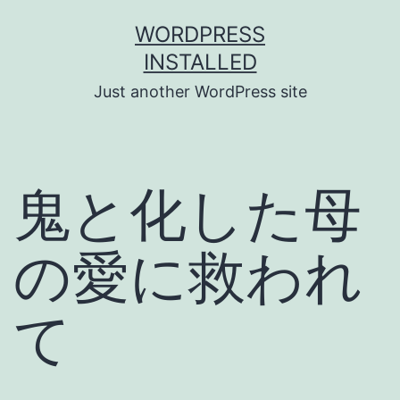
Skip
WORDPRESS
to
INSTALLED
content
Just another WordPress site
鬼と化した母
の愛に救われ
て