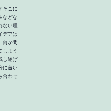
？そこに
由などな
れない理
イデアは
。何か問
てしまう
成し遂げ
分に言い
ち合わせ