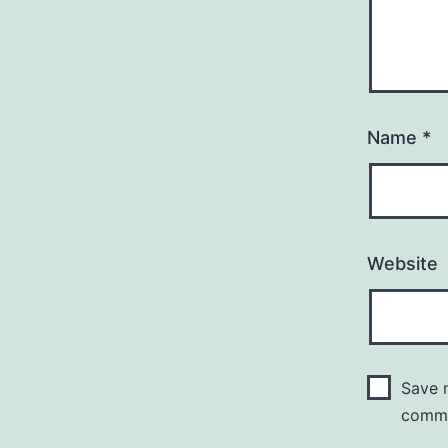
Name
*
Website
Save m
comm