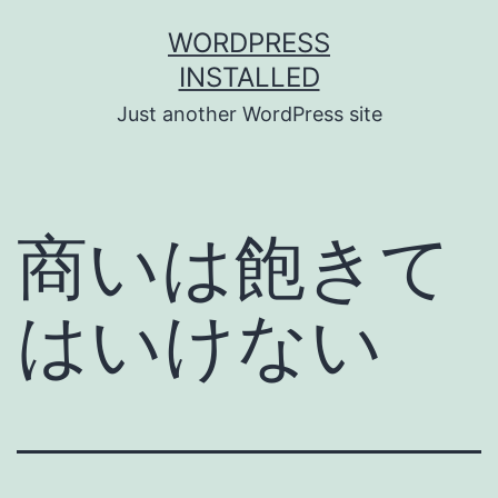
Skip
WORDPRESS
to
INSTALLED
content
Just another WordPress site
商いは飽きて
はいけない