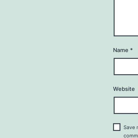
Name
*
Website
Save m
comm