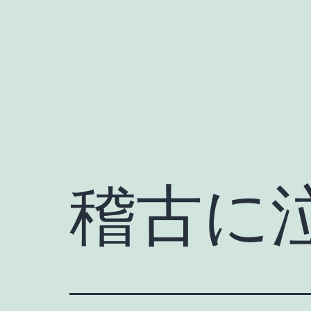
Skip
to
content
稽古に