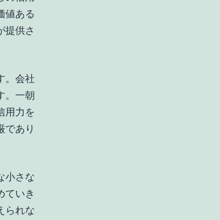
価値ある
が提供さ
す。会社
す。一朝
信用力を
厳であり
な小さな
めていき
えられな