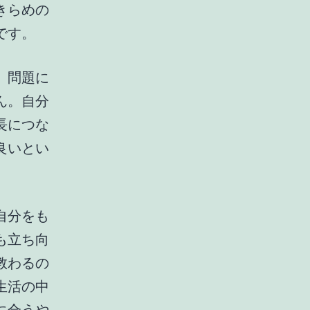
きらめの
です。
。問題に
ん。自分
長につな
良いとい
自分をも
も立ち向
教わるの
生活の中