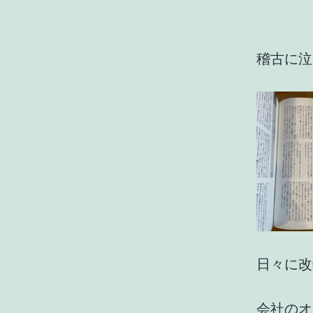
稽古に泣
日々に改
会社のオ