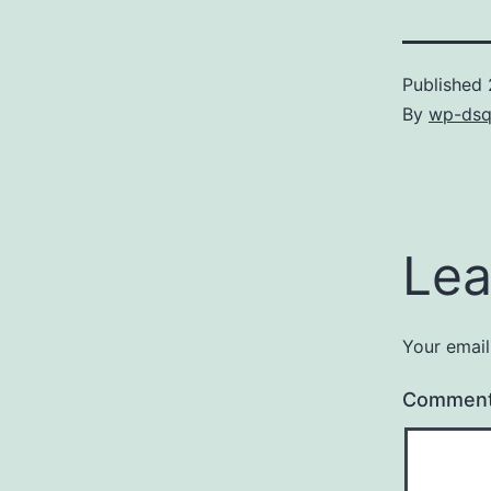
Published
By
wp-dsq
Lea
Your email
Commen