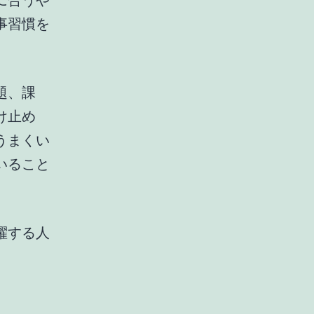
に合うや
事習慣を
題、課
け止め
うまくい
いること
躍する人