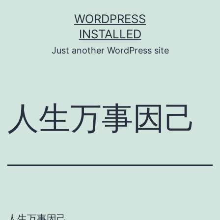
Skip
WORDPRESS
to
INSTALLED
content
Just another WordPress site
人生万事因己
人生万事因己