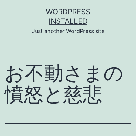
Skip
WORDPRESS
to
INSTALLED
content
Just another WordPress site
お不動さまの
憤怒と慈悲