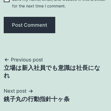
for the next time I comment.
Post
Previous post
立場は新入社員でも意識は社長にな
navigation
れ
Next post
銚子丸の行動指針十ヶ条