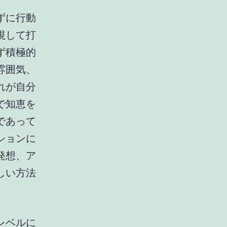
ずに行動
視して打
ず積極的
雰囲気、
れが自分
で知恵を
であって
ションに
発想、ア
しい方法
レベルに