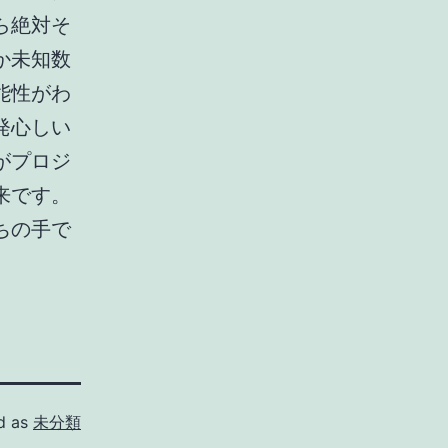
ら絶対そ
か未知数
能性がわ
発心しい
がプロジ
来です。
ちの手で
d as
未分類