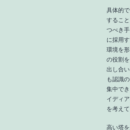
具体的で
すること
つべき手
に採用す
環境を形
の役割を
出し合い
も認識の
集中でき
イディア
を考えて
高い塔を