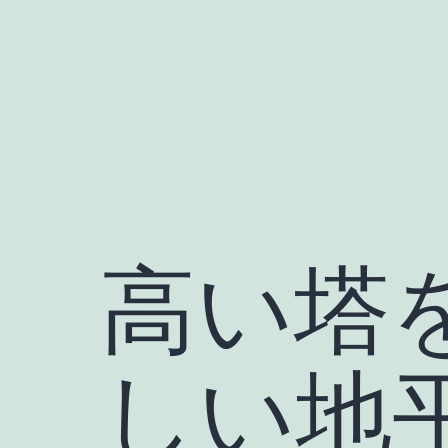
Skip
to
content
高い塔
しい地