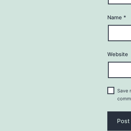
Name
*
Website
Save m
comm