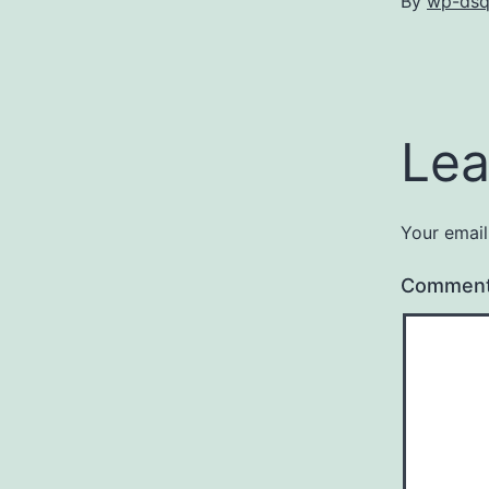
By
wp-dsq
Lea
Your email
Commen