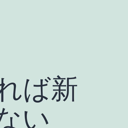
れば新
ない