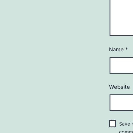
Name
*
Website
Save m
comm