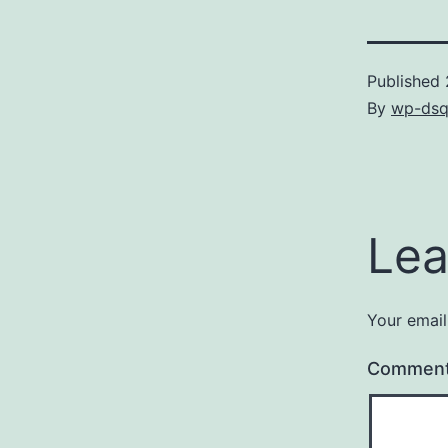
Published
By
wp-dsq
Lea
Your email
Commen