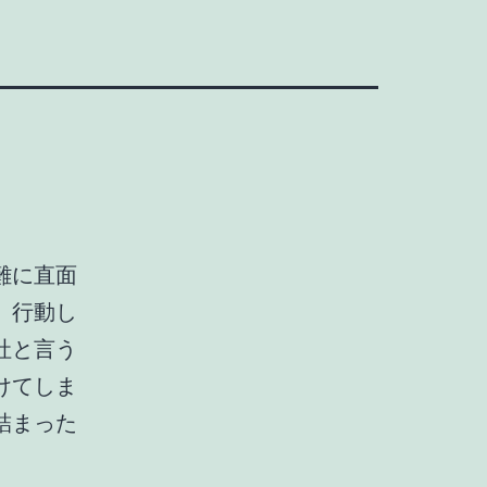
難に直面
、行動し
社と言う
けてしま
詰まった