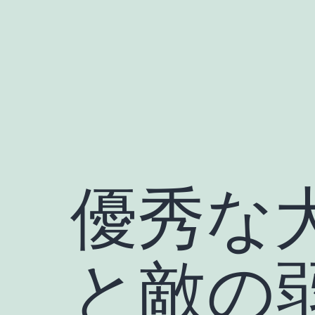
Skip
to
content
優秀な
と敵の