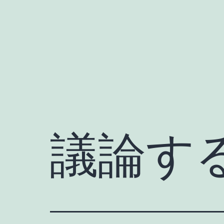
Skip
to
content
議論す