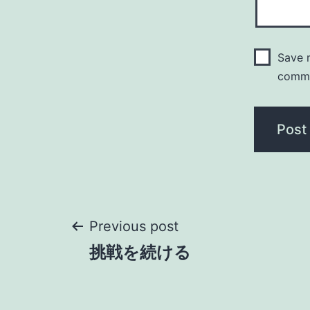
Save m
comm
Post
Previous post
挑戦を続ける
navigation