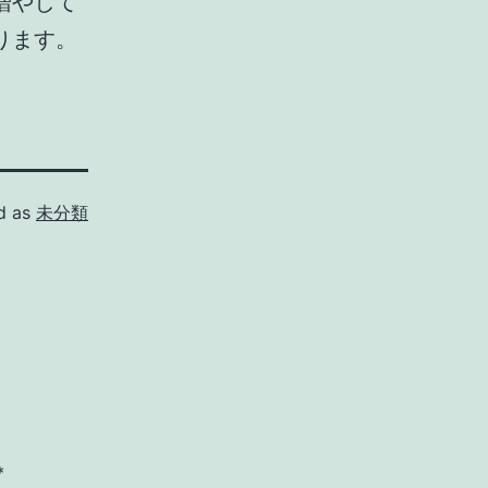
増やして
ります。
d as
未分類
*