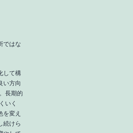
所ではな
化して構
良い方向
。長期的
くいく
色を変え
し続けら