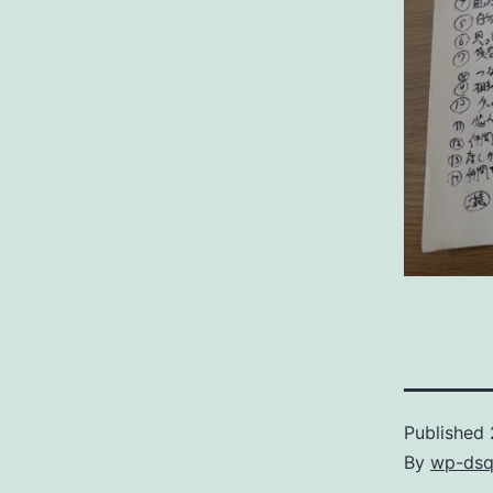
Published
By
wp-dsq