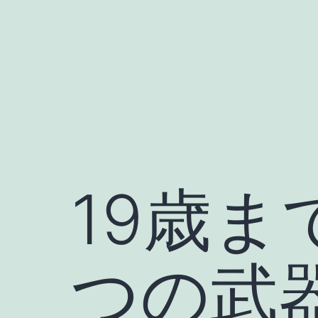
Skip
to
content
19歳ま
つの武