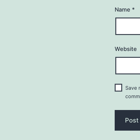
Name
*
Website
Save m
comm