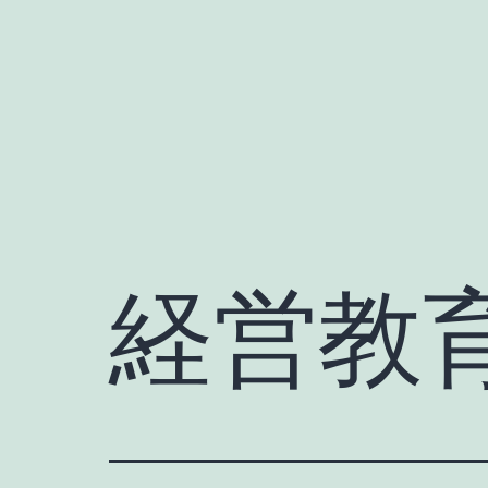
Skip
to
content
経営教