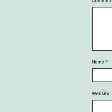
Commen
Name
*
Website