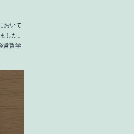
において
しました。
経営哲学