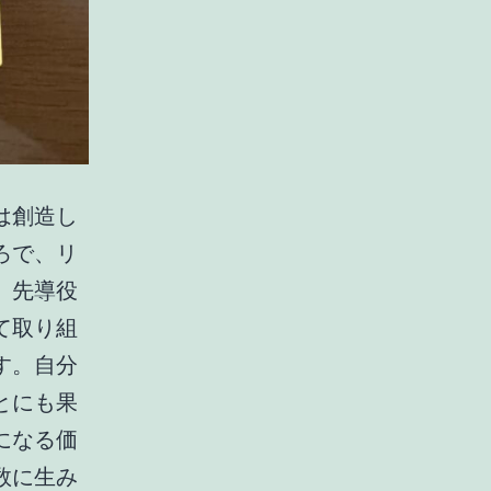
は創造し
ろで、リ
、先導役
て取り組
す。自分
とにも果
になる価
数に生み