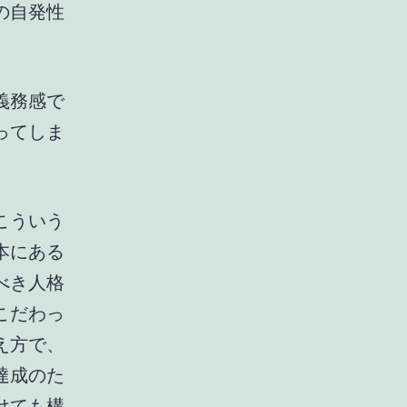
の自発性
義務感で
ってしま
こういう
本にある
べき人格
こだわっ
え方で、
達成のた
けても構