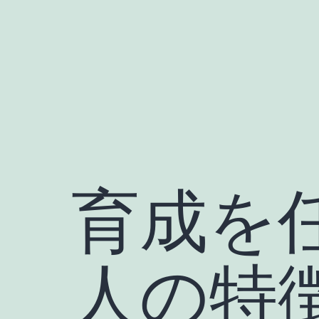
Skip
to
content
育成を
人の特