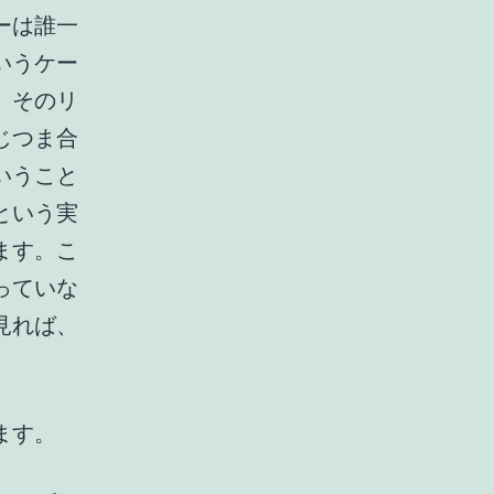
ーは誰一
いうケー
、そのリ
じつま合
いうこと
という実
ます。こ
っていな
見れば、
ます。