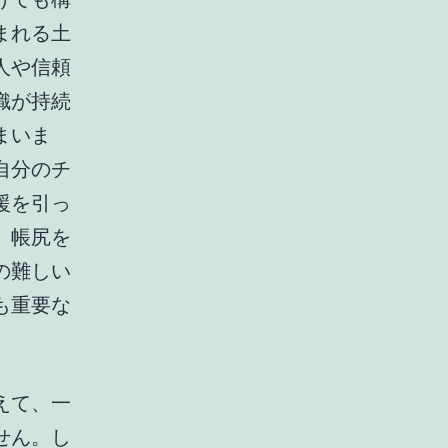
まれる土
人や信頼
織が持続
まいま
自分のチ
援を引っ
、帳尻を
の難しい
も重要な
えて、一
せん。し