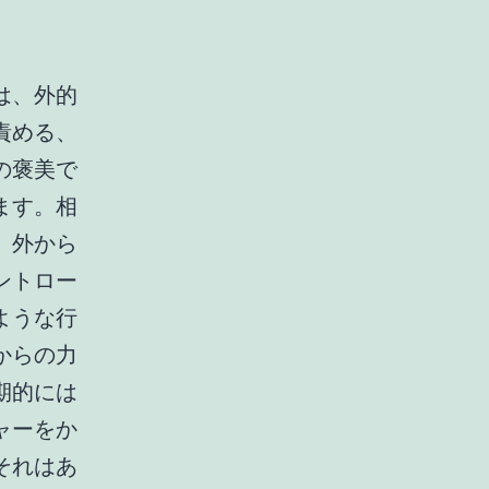
は、外的
責める、
の褒美で
ます。相
、外から
ントロー
ような行
からの力
期的には
ャーをか
それはあ