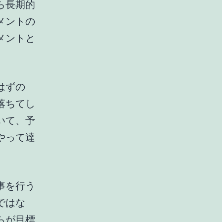
ら長期的
メントの
メントと
はずの
落ちてし
いて、予
やって達
。
事を行う
ではな
らが目標