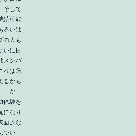
、そして
持続可能
あるいは
プの人も
たいに目
はメンバ
これは危
えるかも
。しか
功体験を
況になり
表面的な
んでい