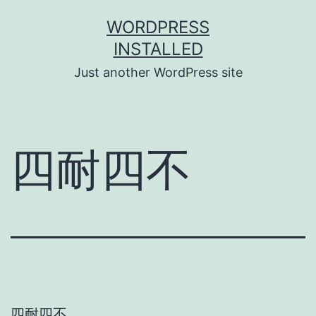
Skip
WORDPRESS
to
INSTALLED
content
Just another WordPress site
四耐四不
四耐四不