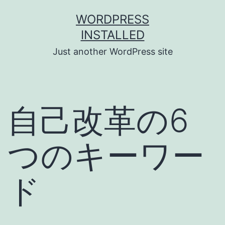
Skip
WORDPRESS
to
INSTALLED
content
Just another WordPress site
自己改革の6
つのキーワー
ド