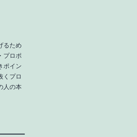
げるため
・プロポ
きポイン
抜くプロ
の人の本