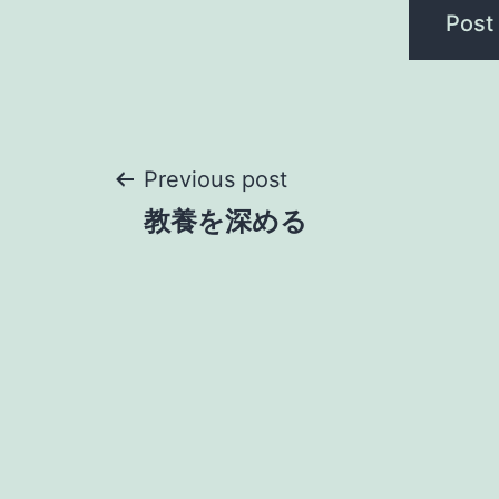
Post
Previous post
教養を深める
navigation