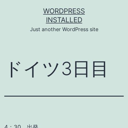
Skip
WORDPRESS
to
INSTALLED
content
Just another WordPress site
ドイツ3日目
4：30 出発