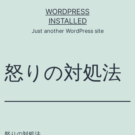
Skip
WORDPRESS
to
INSTALLED
content
Just another WordPress site
怒りの対処法
怒りの対処法