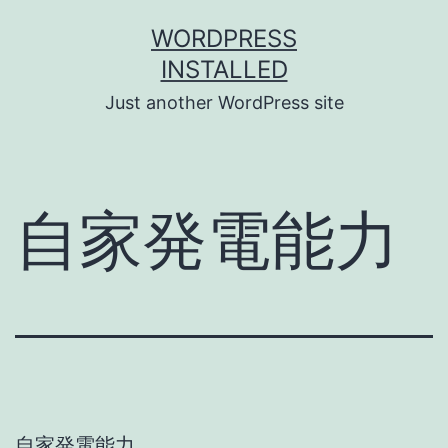
Skip
WORDPRESS
to
INSTALLED
content
Just another WordPress site
自家発電能力
自家発電能力