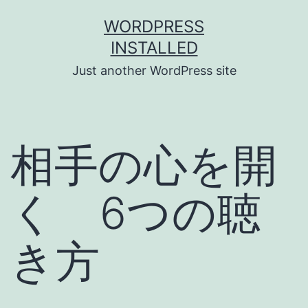
Skip
WORDPRESS
to
INSTALLED
content
Just another WordPress site
相手の心を開
く 6つの聴
き方